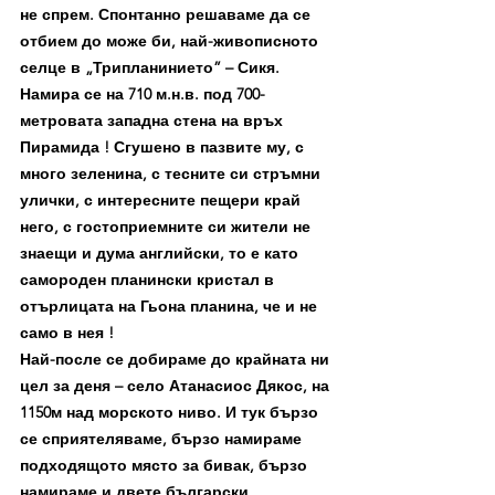
не спрем. Спонтанно решаваме да се 
отбием до може би, най-живописното 
селце в „Трипланинието” – Сикя. 
Намира се на 710 м.н.в. под 700-
метровата западна стена на връх 
Пирамида ! Сгушено в пазвите му, с 
много зеленина, с тесните си стръмни 
улички, с интересните пещери край 
него, с гостоприемните си жители не 
знаещи и дума английски, то е като 
самороден планински кристал в 
отърлицата на Гьона планина, че и не 
само в нея !
Най-после се добираме до крайната ни 
цел за деня – село Атанасиос Дякос, на 
1150м над морското ниво. И тук бързо 
се сприятеляваме, бързо намираме 
подходящото място за бивак, бързо 
намираме и двете български 