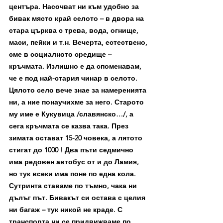
центъра. Насочват ни към удобно за 
бивак място край селото – в двора на 
стара църква с трева, вода, огнище, 
маси, пейки и т.н. Вечерта, естествено, 
сме в социалното средище – 
кръчмата. Излишно е да споменавам, 
че е под най-стария чинар в селото. 
Цялото село вече знае за намеренията 
ни, а ние понаучихме за него. Старото 
му име е Кукувица /славянско…/, а 
сега кръчмата се казва така. През 
зимата остават 15-20 човека, а лятото 
стигат до 1000 ! Два пъти седмично 
има редовен автобус от и до Ламия, 
но тук всеки има поне по една кола.
Сутринта ставаме по тъмно, чака ни 
дълъг път. Бивакът си остава с целия 
ни багаж – тук никой не краде. С 
транспорта ни се придвижваме по 