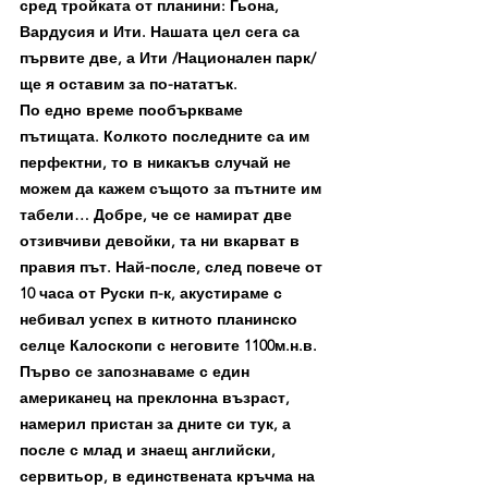
сред тройката от планини: Гьона, 
Вардусия и Ити. Нашата цел сега са 
първите две, а Ити /Национален парк/ 
ще я оставим за по-нататък.
По едно време пообъркваме 
пътищата. Колкото последните са им 
перфектни, то в никакъв случай не 
можем да кажем същото за пътните им 
табели… Добре, че се намират две 
отзивчиви девойки, та ни вкарват в 
правия път. Най-после, след повече от 
10 часа от Руски п-к, акустираме с 
небивал успех в китното планинско 
селце Калоскопи с неговите 1100м.н.в. 
Първо се запознаваме с един 
американец на преклонна възраст, 
намерил пристан за дните си тук, а 
после с млад и знаещ английски, 
сервитьор, в единствената кръчма на 