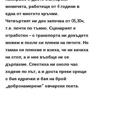
момичета, работещи от 4 години в 
една от многото кръчми.
Четвъртият ни ден започва от 05,30ч, 
т.е. почти по тъмно. Сценарият е 
отработен – с транспорта ни докъдето 
можем и после си плюем на петите. Но 
таман си плюхме и взеха, че ни качиха 
на стоп, а и ние въобще не се 
дърпахме. Спестиха ни около час 
ходене по път, а и доста преки срещи 
с бая едрички и бая на брой 
„добронамерени” овчарски псета. 
Минаваме край двете планинарски 
хижи /естествено затворени…/ и след 
малко лутане уцелваме верния път 
към нашия връх. Сипеят става все по 
стръмен и накрая се превръща в 
кулуар по който лазим внимателно 