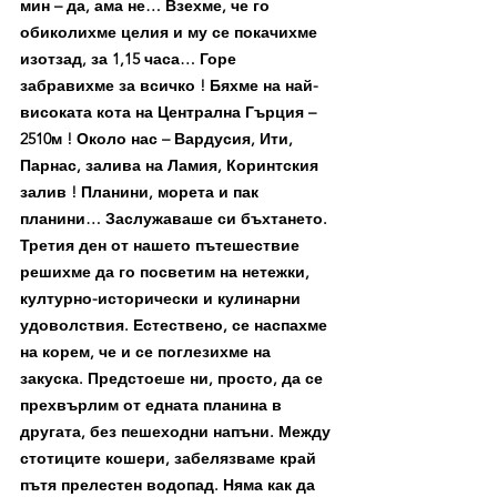
мин – да, ама не… Взехме, че го 
обиколихме целия и му се покачихме 
изотзад, за 1,15 часа… Горе 
забравихме за всичко ! Бяхме на най-
високата кота на Централна Гърция – 
2510м ! Около нас – Вардусия, Ити, 
Парнас, залива на Ламия, Коринтския 
залив ! Планини, морета и пак 
планини… Заслужаваше си бъхтането.
Третия ден от нашето пътешествие 
решихме да го посветим на нетежки, 
културно-исторически и кулинарни 
удоволствия. Естествено, се наспахме 
на корем, че и се поглезихме на 
закуска. Предстоеше ни, просто, да се 
прехвърлим от едната планина в 
другата, без пешеходни напъни. Между 
стотиците кошери, забелязваме край 
пътя прелестен водопад. Няма как да 