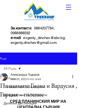
За контакти
:
0884207784
,
0988888592
e-mail
:
evgeniy_dinchev@abv.bg
;
evgeniy.dinchev@gmail.com
Post
All Posts
Александър Тодоров
All Posts
Mar 20, 2023
4 min read
Планините Гиона и Вардусия ,
Пътешествия в България
Гърция – пътепис
Пътешествия на Балканите
СРЕД ПЛАНИНСКИЯ МИР НА 
Далечни дестинации
ЦЕНТРАЛНА ГЪРЦИЯ