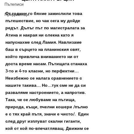
Пътеписи
От години го бяхме замислили това 
Предстоящи
пътешествие, но чак сега му дойде 
редът. Дълъг път по магистралата за 
Атина и накрая ни олекна като я 
напуснахме след Ламия. Навлизаме 
баш в сърцето на планинския свят, 
който привлича вниманието ни от 
доста време насам. Пътищата станаха 
3-то и 4-то класни, но перфектни… 
Неизбежно се налага сравнението с 
нашите такива… Но…тук сме не да си 
разваляме настроението, а напротив. 
Така, че се любуваме на пътища, 
природа, къщи, пчелни кошери /пълно 
е с тях край пътя, значи е чисто/.  Един 
след друг изплуват скални гиганти, 
кой от кой по-впечатляващ. Движим се 