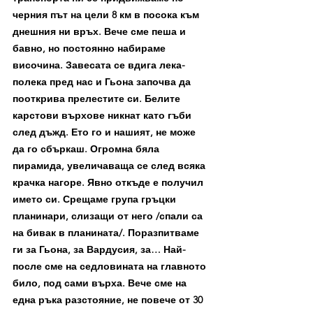
черния път на цели 8 км в посока към 
днешния ни връх. Вече сме пеша и 
бавно, но постоянно набираме 
височина. Завесата се вдига лека-
полека пред нас и Гьона започва да 
пооткрива прелестите си. Белите 
карстови върхове никнат като гъби 
след дъжд. Ето го и нашият, не може 
да го сбъркаш. Огромна бяла 
пирамида, увеличаваща се след всяка 
крачка нагоре. Явно откъде е получил 
името си. Срещаме група гръцки 
планинари, слизащи от него /спали са 
на бивак в планината/. Поразпитваме 
ги за Гьона, за Вардусия, за… Най-
после сме на седловината на главното 
било, под сами върха. Вече сме на 
една ръка разстояние, не повече от 30 