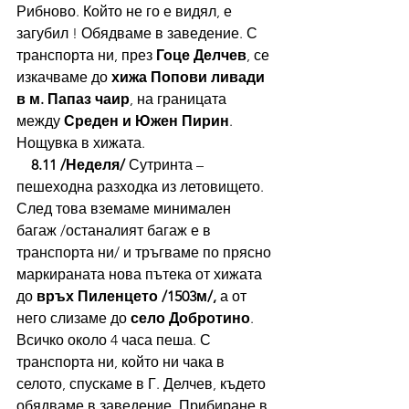
Рибново. Който не го е видял, е 
загубил ! Обядваме в заведение. С 
транспорта ни, през 
Гоце Делчев
, се 
изкачваме до 
хижа Попови ливади 
в м. Папаз
чаир
, на границата 
между 
Среден и Южен Пирин
. 
Нощувка в хижата.
8.11 /Неделя/ 
Сутринта – 
пешеходна разходка из летовището. 
След това вземаме минимален 
багаж /останалият багаж е в 
транспорта ни/ и тръгваме по прясно 
маркираната нова пътека от хижата 
до 
връх Пиленцето /1503м/,
 а от 
него слизаме до 
село Добротино
. 
Всичко около 4 часа пеша. С 
транспорта ни, който ни чака в 
селото, спускаме в Г. Делчев, където 
обядваме в заведение. Прибиране в 