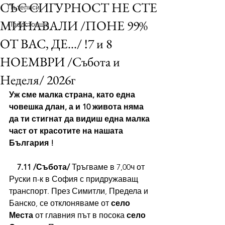
СЪС СИГУРНОСТ НЕ СТЕ
Пътеписи
МИНАВАЛИ /ПОНЕ 99%
Предстоящи
ОТ ВАС, ДЕ.../ !7 и 8
НОЕМВРИ /Събота и
Неделя/ 2026г
Уж сме малка страна, като една 
човешка длан, а и 10 живота няма 
да ти стигнат да видиш една малка 
част от красотите на нашата 
България !
7.11 /Събота/ 
Тръгваме в 7,00ч от 
Руски п-к в София с придружаващ 
транспорт. През Симитли, Предела и 
Банско, се отклоняваме от 
село 
Места
 от главния път в посока 
село 