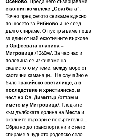
Осеново
. Преди него съзерцаваме 
скалния комплекс „Сватбата“.
Точно пред селото свиваме вдясно 
по шосето за 
Рибново
 и не след 
дълго спираме. Оттук тръгваме пеша 
за един от най-екзотичните върхове 
в 
Орфеевата планина – 
Митровица /1360м/.
 За час-час и 
половина се изкачваме на 
скалистото му теме, между море от 
хаотични каманаци... Не случайно е 
било 
тракийско светилище, а в 
последствие и християнско, в 
чест на Св.
Димитър /оттам и 
името му Митровица/.
 Гледките 
към дълбоката долина на 
Места
 и 
околните върхари е покъртителна... 
Обратно до транспорта ни и с него 
спираме в чудното родопско село 