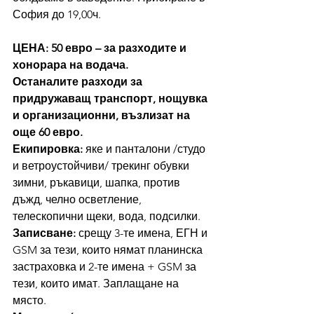
София до 19,00ч.
ЦЕНА: 50 евро – за разходите и 
хонорара на водача.
Останалите разходи за 
придружаващ транспорт, нощувка 
и организационни, възлизат на 
още 60 евро.
Екипировка: 
яке и панталони /студо 
и ветроустойчиви/ трекинг обувки 
зимни, ръкавици, шапка, против 
дъжд, челно осветление, 
телескопични щеки, вода, подсилки.
Записване: 
срещу 3-те имена, ЕГН и 
GSM за тези, които нямат планинска 
застраховка и 2-те имена + GSM за 
тези, които имат. Заплащане на 
място.