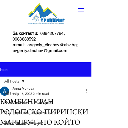
За контакти
:
0884207784
,
0988888592
e-mail
:
evgeniy_dinchev@abv.bg
;
evgeniy.dinchev@gmail.com
Post
All Posts
Анна Монова
All Posts
May 16, 2022
2 min read
КОМБИНИРАН
Пътешествия в България
РОДОПСКО-ПИРИНСКИ
Пътешествия на Балканите
МАРШРУТ, ПО КОЙТО
Далечни дестинации