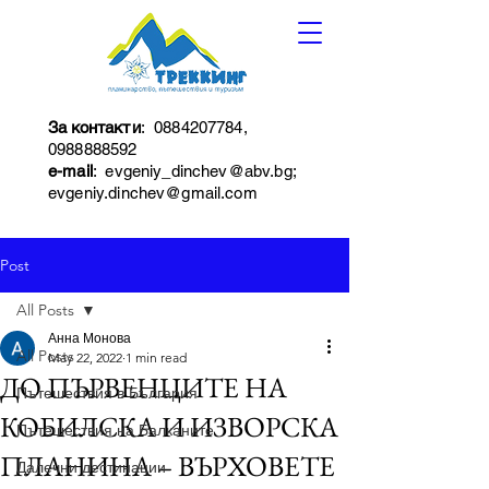
За контакти
:
0884207784
,
0988888592
e-mail
:
evgeniy_dinchev@abv.bg
;
evgeniy.dinchev@gmail.com
Post
All Posts
Анна Монова
All Posts
May 22, 2022
1 min read
ДО ПЪРВЕНЦИТЕ НА
Пътешествия в България
КОБИЛСКА И ИЗВОРСКА
Пътешествия на Балканите
ПЛАНИНА – ВЪРХОВЕТЕ
Далечни дестинации