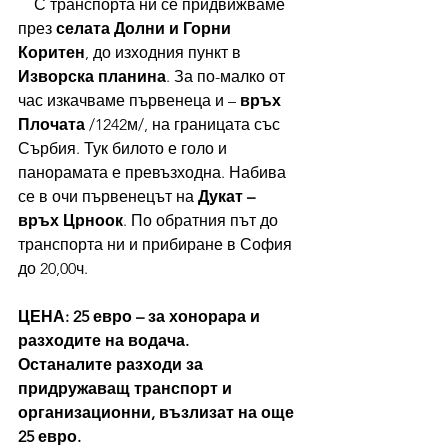
    С транспорта ни се придвижваме 
през 
селата Долни и Горни 
Коритен
, до изходния пункт в 
Изворска планина
. За по-малко от 
час изкачваме първенеца и – 
връх 
Плочата
 /1242м/, на границата със 
Сърбия. Тук билото е голо и 
панорамата е превъзходна. Набива 
се в очи първенецът на 
Дукат – 
връх Црноок
. По обратния път до 
транспорта ни и прибиране в София 
до 20,00ч.
ЦЕНА: 25 евро – за хонорара и 
разходите на водача.
Останалите разходи за 
придружаващ транспорт и 
организационни, възлизат на още 
25 евро.