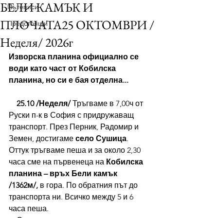
БЕЛИ КАМЪК И
Пътеписи
ПЛОЧАТА25 ОКТОМВРИ /
Предстоящи
Неделя/ 2026г
Изворска планина официално се 
води като част от Кобилска 
планина, но си е бая отделна...
25.10 /Неделя/ 
Тръгваме в 7,00ч от 
Руски п-к в София с придружаващ 
транспорт. През Перник, Радомир и 
Земен, достигаме 
село Сушица
. 
Оттук тръгваме пеша и за около 2,30 
часа сме на първенеца на 
Кобилска 
планина – връх Бели камък 
/1362м/,
 в гора. По обратния път до 
транспорта ни. Всичко между 5 и 6 
часа пеша.