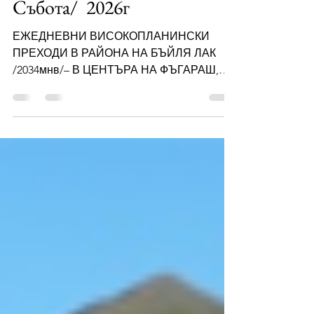
АВГУСТ /Вторник-
Събота/ 2026г
ЕЖЕДНЕВНИ ВИСОКОПЛАНИНСКИ
ПРЕХОДИ В РАЙОНА НА БЪЙЛЯ ЛАК
/2034мнв/– В ЦЕНТЪРА НА ФЪГАРАШ,
НАЙ-ВИСОКИЯТ И АЛПИЙСКИ ДЯЛ НА
РУМЪНСКИТЕ КАРПАТИ 25 – 29 АВГУСТ /
Вторник-Събота/ 2026г Сред невероятната
красота на скалните отвеси,
високопланинските езера и лавинните
склонове ! 4 нощи в едноименната хижа
от хотелски тип и през деня по върховете с
минимален багаж ! Гарантирани срещи с
кротки и културни карпатски мечки ! 25.08 /
Вторник/ Тръгване от Руски п-к в София с
придру