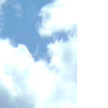
граница на българския етнос в съседство
с власи и албанци. На 30 Май 1949г в нея
се провежда заключителната битка в
Гръцката Гражданска война /Грамоската
битка/ в която левите сили /
Демократичната Армия на Гърция/ е
окончателно разгромена. 5.09 /